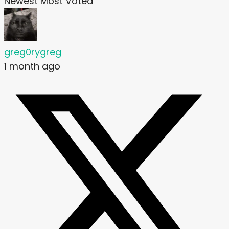
Newest
Most Voted
greg0rygreg
1 month ago