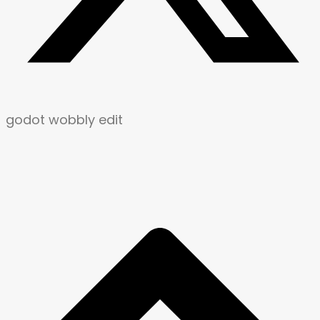
godot wobbly edit