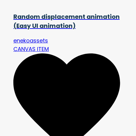
Random displacement animation
(Easy UI animation)
enekoassets
CANVAS ITEM