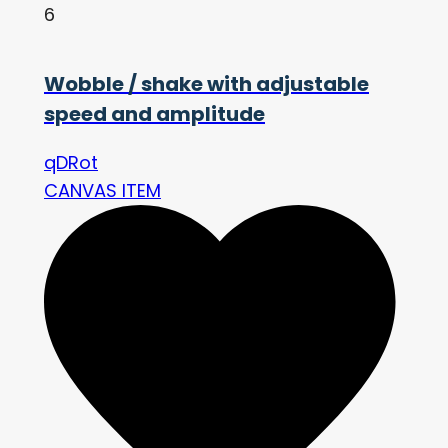
6
Wobble / shake with adjustable
speed and amplitude
qDRot
CANVAS ITEM