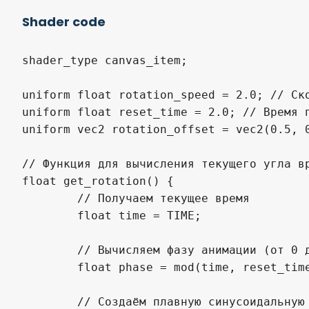
Shader code
shader_type canvas_item;

uniform float rotation_speed = 2.0; // Ско
uniform float reset_time = 2.0; // Время п
uniform vec2 rotation_offset = vec2(0.5, 0
// Функция для вычисления текущего угла вр
float get_rotation() {

	// Получаем текущее время

	float time = TIME;

	// Вычисляем фазу анимации (от 0 до 1)

	float phase = mod(time, reset_time) / reset_time;

	// Создаём плавную синусоидальную анимацию
