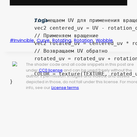
							vec2(-sin(rotation_anchored), cos(rotat
Tags
	// Смещаем UV для применения вращения

	vec2 centered_uv = UV - rotation_offset;

	// Применяем вращение

,
,
,
,
#invincible
Curve
Rotating
Rotation
Wobble
	vec2 rotated_uv = centered_uv * rotation_mat;

	// Возвращаем UV обратно

	rotated_uv = rotated_uv + rotation_offset;

The shader code and all code snippets in this post are
under
CC0 license
and can be used freely without the
	COLOR = texture(TEXTURE, rotated_uv);

author's permission. Images and videos, and assets
}
depicted in those, do not fall under this license. For mor
info, see our
License terms
.