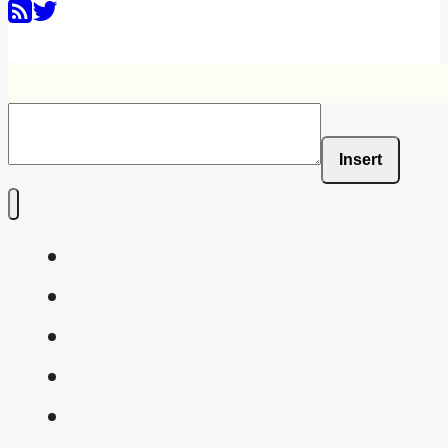
Insert
Home
Shaders
Snippets
FAQ
About