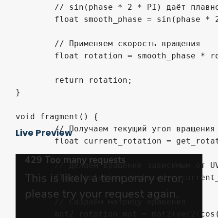
	// sin(phase * 2 * PI) даёт плавное движение от 0 -> +1 -> 0 -> -1 -> 0

	float smooth_phase = sin(phase * 2.0 * 3.14159);

	// Применяем скорость вращения

	float rotation = smooth_phase * rotation_speed * reset_time * 0.5;

	return rotation;

}

void fragment() {

	// Получаем текущий угол вращения

Live Preview
	float current_rotation = get_rotation();

	// Делаем вращение зависимым от UV (для "якоря" внизу спрайта)

	float rotation_anchored = current_rotation * (1.0 - UV.y);

	// Создаём матрицу вращения

	mat2 rotation_mat = mat2(vec2(cos(rotation_anchored), sin(rotation_anchored)),
